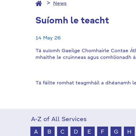
News
Suíomh le teacht
14 May 26
Tá suíomh Gaeilge Chomhairle Contae Átha 
mhaithe le cruinneas agus comhlíonadh 
Tá fáilte romhat teagmháil a dhéanamh le
A-Z of All Services
A
B
C
D
E
F
G
H