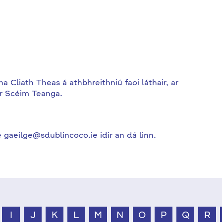
Cliath Theas á athbhreithniú faoi láthair, ar
ár Scéim Teanga.
 gaeilge@sdublincoco.ie idir an dá linn.
I
J
K
L
M
N
O
P
Q
R