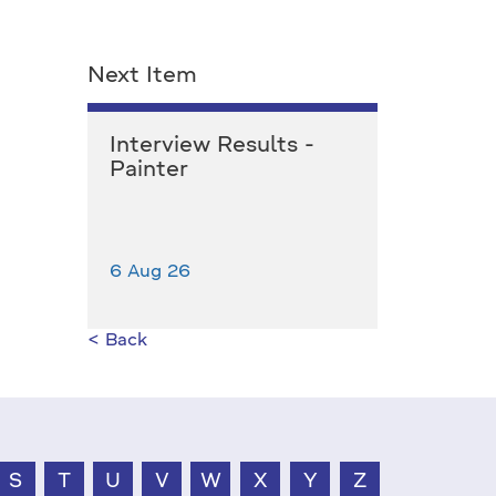
Next Item
Interview Results -
Painter
6 Aug 26
< Back
S
T
U
V
W
X
Y
Z