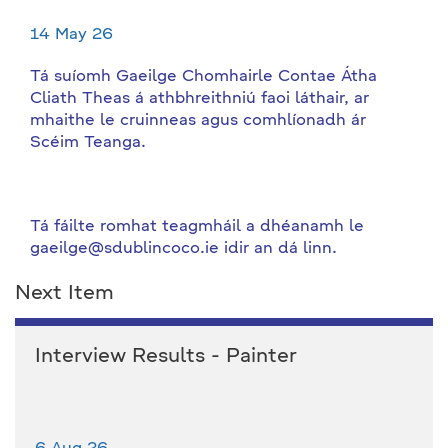
14 May 26
Tá suíomh Gaeilge Chomhairle Contae Átha
Cliath Theas á athbhreithniú faoi láthair, ar
mhaithe le cruinneas agus comhlíonadh ár
Scéim Teanga.
Tá fáilte romhat teagmháil a dhéanamh le
gaeilge@sdublincoco.ie idir an dá linn.
Next Item
Interview Results - Painter