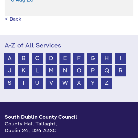
6 Aug 26
< Back
A-Z of All Services
A
B
C
D
E
F
G
H
I
J
K
L
M
N
O
P
Q
R
S
T
U
V
W
X
Y
Z
South Dublin County Council
County Hall Tallaght,
Dublin 24, D24 A3XC