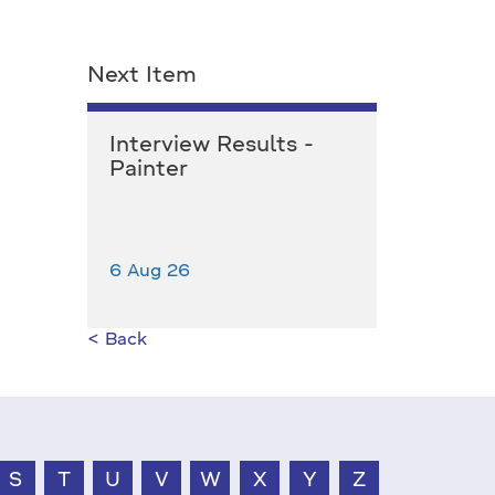
Next Item
Interview Results -
Painter
6 Aug 26
< Back
S
T
U
V
W
X
Y
Z