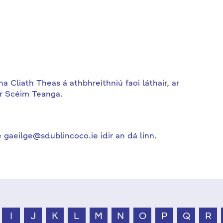
Cliath Theas á athbhreithniú faoi láthair, ar
ár Scéim Teanga.
 gaeilge@sdublincoco.ie idir an dá linn.
I
J
K
L
M
N
O
P
Q
R