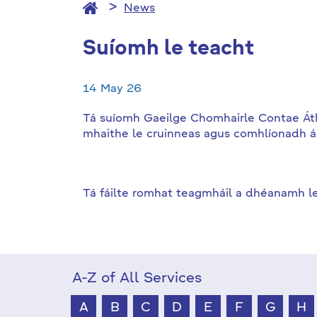
News
Suíomh le teacht
14 May 26
Tá suíomh Gaeilge Chomhairle Contae Átha 
mhaithe le cruinneas agus comhlíonadh 
Tá fáilte romhat teagmháil a dhéanamh le
A-Z of All Services
A
B
C
D
E
F
G
H