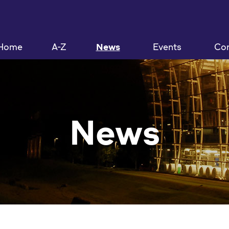
Home
A-Z
News
Events
Con
News